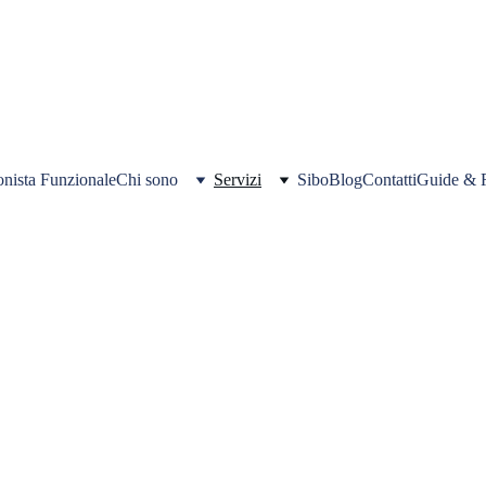
SE IL TUO INTESTINO TI CONTROLLA PIÙ DELLA TUA MENTE 
ARRIVATO IL MOMENTO DI RIPRENDERE IL CONTROLLO... PRENOTA Q
E SCOPRI IBS FACILE, LA GUIDA COMPLETA PER DIRE ADDIO AI TUOI
onista Funzionale
Chi sono
Servizi
Sibo
Blog
Contatti
Guide & R