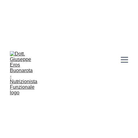
SE IL TUO INTESTINO TI CONTROLLA PIÙ DELLA 
TUA MENTE 
E' ARRIVATO IL MOMENTO DI RIPRENDERE IL 
CONTROLLO... PRENOTA QUI 
🔗
OPPURE SCOPRI IBS FACILE, LA GUIDA 
COMPLETA PER DIRE ADDIO AI TUOI DISTURBI