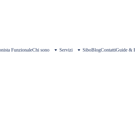
SE IL TUO INTESTINO TI CONTROLLA PIÙ DELLA TUA MENTE 
ARRIVATO IL MOMENTO DI RIPRENDERE IL CONTROLLO... PRENOTA Q
E SCOPRI IBS FACILE, LA GUIDA COMPLETA PER DIRE ADDIO AI TUOI
onista Funzionale
Chi sono
Servizi
Sibo
Blog
Contatti
Guide & R